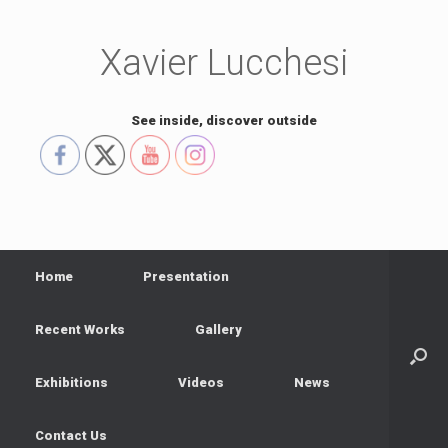
Skip
to
content
Xavier Lucchesi
See inside, discover outside
Home
Presentation
Recent Works
Gallery
Exhibitions
Videos
News
Contact Us